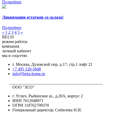
Подробнее
Ликвидация остатков со склада!
Подробнее
«
1
2
3
4
5
»
BELSI
режим работы
компания
личный кабинет
мы в соцсетях
г. Москва, Духовской пер, д 17, стр.1 лофт 21
+7 495 120-5848
info@belsi-home.ru
_____________________________________________
ООО "ЗСО"
г. Углич, Рыбинское ш., д.20А, корпус 2
ИНН 7612048971
ОГРН 118762709370
Генеральный директор: Сибилева Н.И.