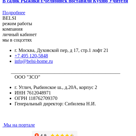
В садик Рыжики г.Челябинск поставили Кухню Учителя
Подробнее
BELSI
режим работы
компания
личный кабинет
мы в соцсетях
г. Москва, Духовской пер, д 17, стр.1 лофт 21
+7 495 120-5848
info@belsi-home.ru
_____________________________________________
ООО "ЗСО"
г. Углич, Рыбинское ш., д.20А, корпус 2
ИНН 7612048971
ОГРН 118762709370
Генеральный директор: Сибилева Н.И.
Мы на портале