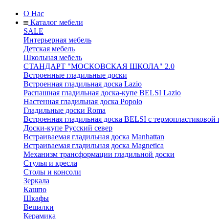
О Нас
Каталог мебели
SALE
Интерьерная мебель
Детская мебель
Школьная мебель
СТАНДАРТ "МОСКОВСКАЯ ШКОЛА" 2.0
Встроенные гладильные доски
Встроенная гладильная доска Lazio
Распашная гладильная доска-купе BELSI Lazio
Настенная гладильная доска Popolo
Гладильные доски Roma
Встроенная гладильная доска BELSI с термопластиковой
Доски-купе Русский север
Встраиваемая гладильная доска Manhattan
Встраиваемая гладильная доска Magnetica
Механизм трансформации гладильной доски
Стyлья и кресла
Столы и консоли
Зеркала
Кашпо
Шкафы
Вешалки
Керамика