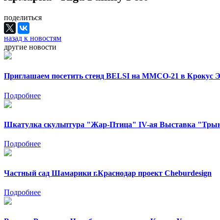
поделиться
назад к новостям
другие новости
Приглашаем посетить стенд BELSI на ММСО-21 в Крокус Экс
Подробнее
Шкатулка скульптура "Жар-Птица" IV-ая Выставка "Тры
Подробнее
Частный сад Шамарики г.Краснодар проект Cheburdesign
Подробнее