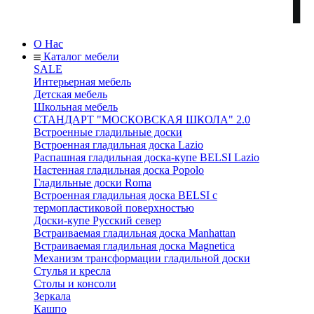
О Нас
Каталог мебели
SALE
Интерьерная мебель
Детская мебель
Школьная мебель
СТАНДАРТ "МОСКОВСКАЯ ШКОЛА" 2.0
Встроенные гладильные доски
Встроенная гладильная доска Lazio
Распашная гладильная доска-купе BELSI Lazio
Настенная гладильная доска Popolo
Гладильные доски Roma
Встроенная гладильная доска BELSI с
термопластиковой поверхностью
Доски-купе Русский север
Встраиваемая гладильная доска Manhattan
Встраиваемая гладильная доска Magnetica
Механизм трансформации гладильной доски
Стyлья и кресла
Столы и консоли
Зеркала
Кашпо