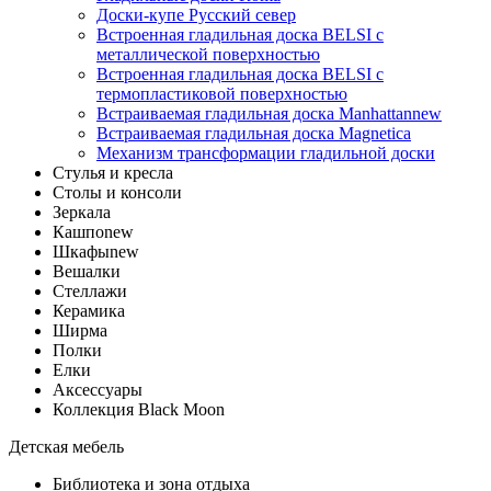
Доски-купе Русский север
Встроенная гладильная доска BELSI c
металлической поверхностью
Встроенная гладильная доска BELSI с
термопластиковой поверхностью
Встраиваемая гладильная доска Manhattan
new
Встраиваемая гладильная доска Magnetica
Механизм трансформации гладильной доски
Стyлья и кресла
Столы и консоли
Зеркала
Кашпо
new
Шкафы
new
Вешалки
Стеллажи
Керамика
Ширма
Полки
Елки
Аксессуары
Коллекция Black Moon
Детская мебель
Библиотека и зона отдыха