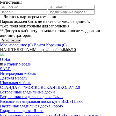
Регистрация
Являюсь партнером компании.
Пароль должен быть не менее 6 символов длиной.
*Все поля обязательны для заполнения.
**Доступ к кабинету возможен только после модерации
администратором.
Мое избранное (0)
Войти
Корзина (
0
)
НАШ ТЕЛЕГРАММ https://t.me/belsikids/10
О Нас
Каталог мебели
SALE
Интерьерная мебель
Детская мебель
Школьная мебель
СТАНДАРТ "МОСКОВСКАЯ ШКОЛА" 2.0
Встроенные гладильные доски
Встроенная гладильная доска Lazio
Распашная гладильная доска-купе BELSI Lazio
Настенная гладильная доска Popolo
Гладильные доски Roma
Встроенная гладильная доска BELSI с термопластиковой