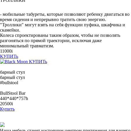
ТРОЛЛИКИ
- мобильные табуреты, которые позволяют ребенку двигаться во
время сидения и непрерывно тратить свою энергию.
"Троллики" могут взять на себя функции пуфика, шкафчика и
скамейки.
Колеса спроектированы таким образом, чтобы не позволять
разгоняться по прямой траектории, исключая даже
минимальный травматизм.
11000i
КУПИТь
КУПИТь
барный стул
барный стул
#bullstool
BullStool Bar
440*440*757h
20500
i
Купить
Наша мебель станет настоящим центром притяжения для вашего