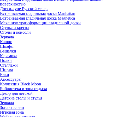
поверхностью
Доски-купе Русский север
Встраиваемая гладильная доска Manhattan
Встраиваемая гладильная доска Magnetica
Механизм трансформации гладильной доски
Стyлья и кресла
Столы и консоли
Зеркала
Кашпо
Шкафы
Вешалки
Керамика
Полки
Стеллажи
Ширма
Елки
Аксессуары
Коллекция Black Moon
Библиотека и зона отдыха
Декор для детской
Детские столы и стулья
Зеркала
Зона спальни
Игровая зона
Мебель для санузла