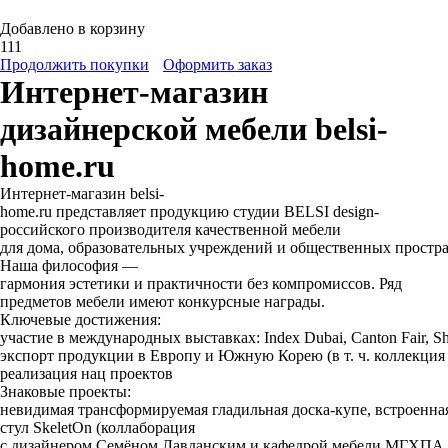
Добавлено в корзину
111
Продолжить покупки
Оформить заказ
Интернет-магазин
дизайнерской мебели belsi-
home.ru
Интернет‑магазин belsi-
home.ru представляет продукцию студии BELSI design-
российского производителя качественной мебели
для дома, образовательных учреждений и общественных простра
Наша философия —
гармония эстетики и практичности без компромиссов. Ряд
предметов мебели имеют конкурсные награды.
Ключевые достижения:
участие в международных выставках: Index Dubai, Canton Fair, Sha
экспорт продукции в Европу и Южную Корею (в т. ч. коллекция
реализация нац проектов
Знаковые проекты:
невидимая трансформируемая гладильная доска‑купе, встроенная
cтул SkeletOn (коллаборация
с дизайнером Семёном Лавданским и кафедрой мебели МГХПА и