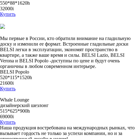
550*88*1620h
32000
i
Купить
Мы первые в России, кто обратили внимание на гладильную
доску и изменили ее формат. Встроенные гладильные доски
BELSI легки в эксплуатации, экономят пространство в
квартире, а также ваше время и силы. BELSI Lazio, BELSI
Verona и BELSI Popolo -доступны по цене и будут очень
органичны в любом современном интерьере.
BELSI Popolo
520*115*1520h
21600
i
Купить
Whale Lounge
дизайнерский шезлонг
515*625*900h
69000i
Купить
Наша продукция востребована на международных рынках, что
вызывает гордость не только за успехи компании, но и за
отечественный дизайн в целом!