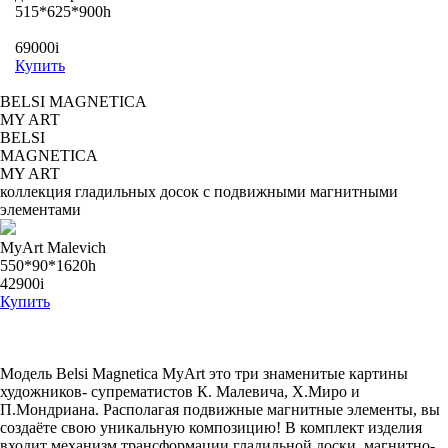
515*625*900h
69000
i
Купить
BELSI MAGNETICA
MY ART
BELSI
MAGNETICA
MY ART
коллекция гладильных досок с подвижными магнитными
элементами
MyArt Malevich
550*90*1620h
42900
i
Купить
Модель Belsi Magnetica MyArt это три знаменитые картины
художников- супрематистов К. Малевича, Х.Миро и
П.Мондриана. Располагая подвижные магнитные элементы, вы
создаёте свою уникальную композицию! В комплект изделия
входит механизм трансформации гладильной доски, магнитно-