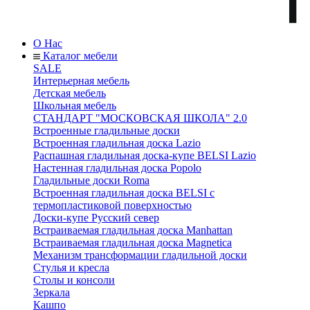
О Нас
Каталог мебели
SALE
Интерьерная мебель
Детская мебель
Школьная мебель
СТАНДАРТ "МОСКОВСКАЯ ШКОЛА" 2.0
Встроенные гладильные доски
Встроенная гладильная доска Lazio
Распашная гладильная доска-купе BELSI Lazio
Настенная гладильная доска Popolo
Гладильные доски Roma
Встроенная гладильная доска BELSI с
термопластиковой поверхностью
Доски-купе Русский север
Встраиваемая гладильная доска Manhattan
Встраиваемая гладильная доска Magnetica
Механизм трансформации гладильной доски
Стyлья и кресла
Столы и консоли
Зеркала
Кашпо