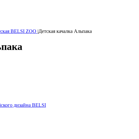
тская BELSI ZOO
|
Детская качалка Альпака
ьпака