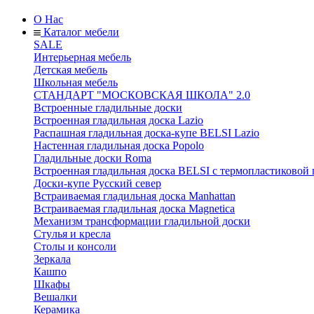
О Нас
Каталог мебели
SALE
Интерьерная мебель
Детская мебель
Школьная мебель
СТАНДАРТ "МОСКОВСКАЯ ШКОЛА" 2.0
Встроенные гладильные доски
Встроенная гладильная доска Lazio
Распашная гладильная доска-купе BELSI Lazio
Настенная гладильная доска Popolo
Гладильные доски Roma
Встроенная гладильная доска BELSI с термопластиковой
Доски-купе Русский север
Встраиваемая гладильная доска Manhattan
Встраиваемая гладильная доска Magnetica
Механизм трансформации гладильной доски
Стyлья и кресла
Столы и консоли
Зеркала
Кашпо
Шкафы
Вешалки
Керамика