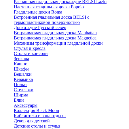
Распашная гладильная доска-купе BELSI Lazio
Настенная гладильная доска Popolo
Гладильные доски Roma
Встроенная гладильная доска BELSI с
термопластиковой поверхностью
Доски-купе Русский север
Встраиваемая гладильная доска Manhattan
Встраиваемая гладильная доска Magnetica
Механизм трансформации гладильной доски
Стyлья и кресла
Столы и консоли
Зеркала
Кашпо
Шкафы
Вешалки
Керамика
Полки
Стеллажи
Ширма
Елки
Аксессуары
Коллекция Black Moon
Библиотека и зона отдыха
Декор для детской
Детские столы и стулья