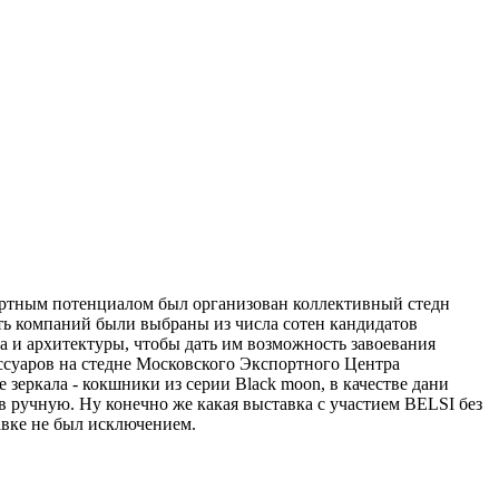
ортным потенциалом был организован коллективный стедн
ть компаний были выбраны из числа сотен кандидатов
а и архитектуры, чтобы дать им возможность завоевания
ссуаров на стедне Московского Экспортного Центра
зеркала - кокшники из серии Black moon, в качестве дани
 ручную. Ну конечно же какая выставка с участием BELSI без
авке не был исключением.