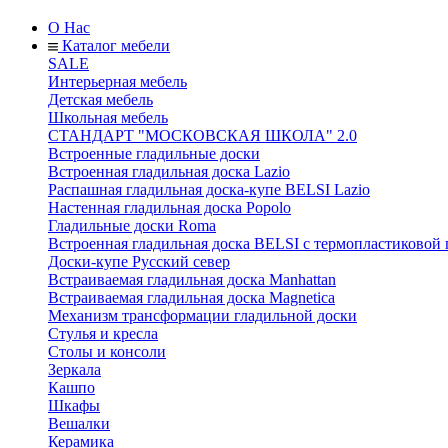
О Нас
Каталог мебели
SALE
Интерьерная мебель
Детская мебель
Школьная мебель
СТАНДАРТ "МОСКОВСКАЯ ШКОЛА" 2.0
Встроенные гладильные доски
Встроенная гладильная доска Lazio
Распашная гладильная доска-купе BELSI Lazio
Настенная гладильная доска Popolo
Гладильные доски Roma
Встроенная гладильная доска BELSI с термопластиковой
Доски-купе Русский север
Встраиваемая гладильная доска Manhattan
Встраиваемая гладильная доска Magnetica
Механизм трансформации гладильной доски
Стyлья и кресла
Столы и консоли
Зеркала
Кашпо
Шкафы
Вешалки
Керамика