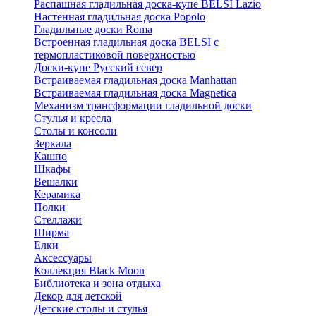
Распашная гладильная доска-купе BELSI Lazio
Настенная гладильная доска Popolo
Гладильные доски Roma
Встроенная гладильная доска BELSI с
термопластиковой поверхностью
Доски-купе Русский север
Встраиваемая гладильная доска Manhattan
Встраиваемая гладильная доска Magnetica
Механизм трансформации гладильной доски
Стyлья и кресла
Столы и консоли
Зеркала
Кашпо
Шкафы
Вешалки
Керамика
Полки
Стеллажи
Ширма
Елки
Аксессуары
Коллекция Black Moon
Библиотека и зона отдыха
Декор для детской
Детские столы и стулья