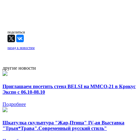
поделиться
назад к новостям
другие новости
Приглашаем посетить стенд BELSI на ММСО-21 в Крокус
Экспо с 06.10-08.10
Подробнее
Шкатулка скульптура "Жар-Птица" IV-ая Выставка
"Трын*Трава".Современный русский стиль"