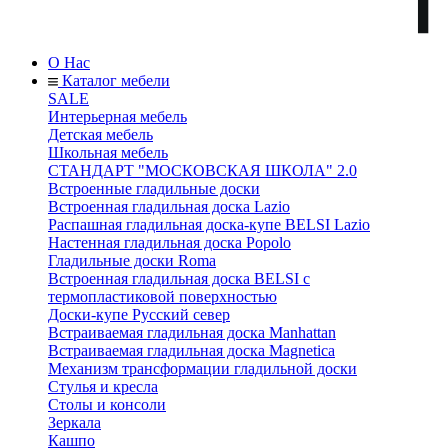
О Нас
Каталог мебели
SALE
Интерьерная мебель
Детская мебель
Школьная мебель
СТАНДАРТ "МОСКОВСКАЯ ШКОЛА" 2.0
Встроенные гладильные доски
Встроенная гладильная доска Lazio
Распашная гладильная доска-купе BELSI Lazio
Настенная гладильная доска Popolo
Гладильные доски Roma
Встроенная гладильная доска BELSI с
термопластиковой поверхностью
Доски-купе Русский север
Встраиваемая гладильная доска Manhattan
Встраиваемая гладильная доска Magnetica
Механизм трансформации гладильной доски
Стyлья и кресла
Столы и консоли
Зеркала
Кашпо