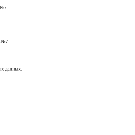
-№7
5-№7
ых данных.