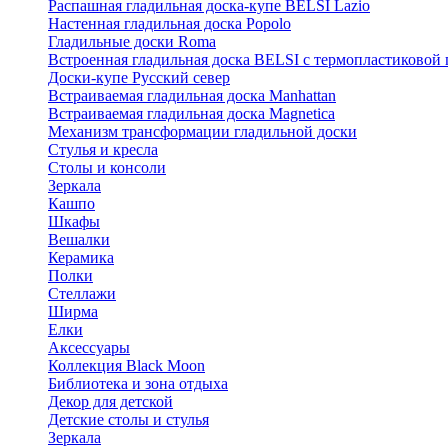
Распашная гладильная доска-купе BELSI Lazio
Настенная гладильная доска Popolo
Гладильные доски Roma
Встроенная гладильная доска BELSI с термопластиковой
Доски-купе Русский север
Встраиваемая гладильная доска Manhattan
Встраиваемая гладильная доска Magnetica
Механизм трансформации гладильной доски
Стyлья и кресла
Столы и консоли
Зеркала
Кашпо
Шкафы
Вешалки
Керамика
Полки
Стеллажи
Ширма
Елки
Аксессуары
Коллекция Black Moon
Библиотека и зона отдыха
Декор для детской
Детские столы и стулья
Зеркала