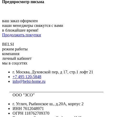
Предпросмотр письма
ваш заказ оформлен
наши менеджеры свяжутся с вами
в ближайшее время!
Продолжить покупки
BELSI
режим работы
компания
личный кабинет
мы в соцсетях
г. Москва, Духовской пер, д 17, стр.1 лофт 21
+7 495 120-5848
info@belsi-home.ru
_____________________________________________
ООО "ЗСО"
г. Углич, Рыбинское ш., д.20А, корпус 2
ИНН 7612048971
ОГРН 118762709370