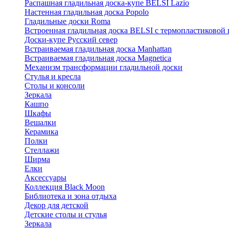
Распашная гладильная доска-купе BELSI Lazio
Настенная гладильная доска Popolo
Гладильные доски Roma
Встроенная гладильная доска BELSI с термопластиковой
Доски-купе Русский север
Встраиваемая гладильная доска Manhattan
Встраиваемая гладильная доска Magnetica
Механизм трансформации гладильной доски
Стyлья и кресла
Столы и консоли
Зеркала
Кашпо
Шкафы
Вешалки
Керамика
Полки
Стеллажи
Ширма
Елки
Аксессуары
Коллекция Black Moon
Библиотека и зона отдыха
Декор для детской
Детские столы и стулья
Зеркала