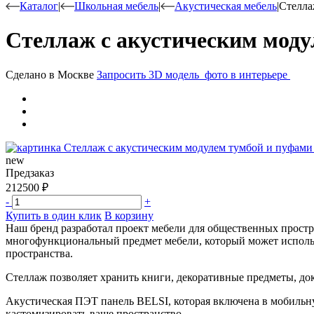
Каталог
|
Школьная мебель
|
Акустическая мебель
|
Стелла
Стеллаж с акустическим моду
Сделано в Москве
Запросить 3D модель
фото в интерьере
new
Предзаказ
212500
₽
-
+
Купить в один клик
В корзину
Наш бренд разработал проект мебели для общественных простр
многофункциональный предмет мебели, который может использо
пространства.
Стеллаж позволяет хранить книги, декоративные предметы, д
Акустическая ПЭТ панель BELSI, которая включена в мобильну
кастомизировать ваше пространство