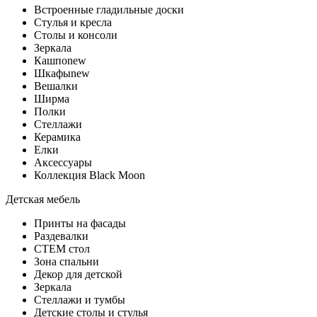
Встроенные гладильные доски
Стyлья и кресла
Столы и консоли
Зеркала
Кашпо
new
Шкафы
new
Вешалки
Ширма
Полки
Стеллажи
Керамика
Елки
Аксессуары
Коллекция Black Moon
Детская мебель
Принты на фасады
Раздевалки
СТЕМ стол
Зона спальни
Декор для детской
Зеркала
Стеллажи и тумбы
Детские столы и стулья