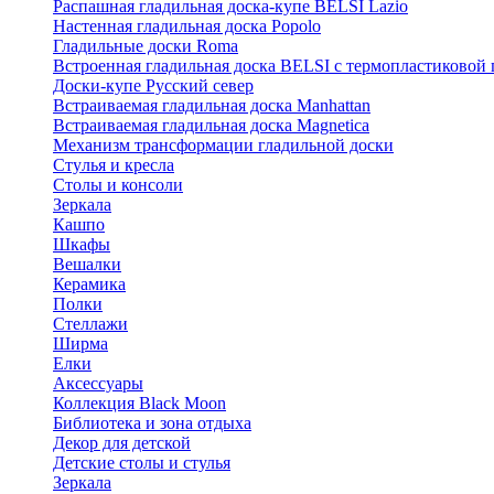
Распашная гладильная доска-купе BELSI Lazio
Настенная гладильная доска Popolo
Гладильные доски Roma
Встроенная гладильная доска BELSI с термопластиковой
Доски-купе Русский север
Встраиваемая гладильная доска Manhattan
Встраиваемая гладильная доска Magnetica
Механизм трансформации гладильной доски
Стyлья и кресла
Столы и консоли
Зеркала
Кашпо
Шкафы
Вешалки
Керамика
Полки
Стеллажи
Ширма
Елки
Аксессуары
Коллекция Black Moon
Библиотека и зона отдыха
Декор для детской
Детские столы и стулья
Зеркала