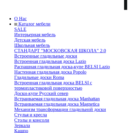
О Нас
Каталог мебели
SALE
Интерьерная мебель
Детская мебель
Школьная мебель
СТАНДАРТ "МОСКОВСКАЯ ШКОЛА" 2.0
Встроенные гладильные доски
Встроенная гладильная доска Lazio
Распашная гладильная доска-купе BELSI Lazio
Настенная гладильная доска Popolo
Гладильные доски Roma
Встроенная гладильная доска BELSI с
термопластиковой поверхностью
Доски-купе Русский север
Встраиваемая гладильная доска Manhattan
Встраиваемая гладильная доска Magnetica
Механизм трансформации гладильной доски
Стyлья и кресла
Столы и консоли
Зеркала
Кашпо