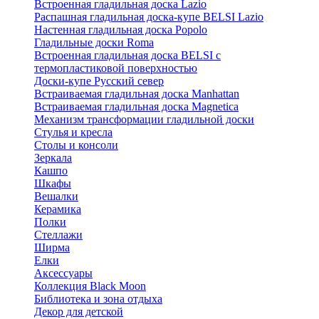
Встроенная гладильная доска Lazio
Распашная гладильная доска-купе BELSI Lazio
Настенная гладильная доска Popolo
Гладильные доски Roma
Встроенная гладильная доска BELSI с
термопластиковой поверхностью
Доски-купе Русский север
Встраиваемая гладильная доска Manhattan
Встраиваемая гладильная доска Magnetica
Механизм трансформации гладильной доски
Стyлья и кресла
Столы и консоли
Зеркала
Кашпо
Шкафы
Вешалки
Керамика
Полки
Стеллажи
Ширма
Елки
Аксессуары
Коллекция Black Moon
Библиотека и зона отдыха
Декор для детской