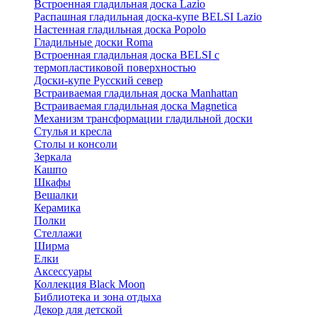
Встроенная гладильная доска Lazio
Распашная гладильная доска-купе BELSI Lazio
Настенная гладильная доска Popolo
Гладильные доски Roma
Встроенная гладильная доска BELSI с
термопластиковой поверхностью
Доски-купе Русский север
Встраиваемая гладильная доска Manhattan
Встраиваемая гладильная доска Magnetica
Механизм трансформации гладильной доски
Стyлья и кресла
Столы и консоли
Зеркала
Кашпо
Шкафы
Вешалки
Керамика
Полки
Стеллажи
Ширма
Елки
Аксессуары
Коллекция Black Moon
Библиотека и зона отдыха
Декор для детской