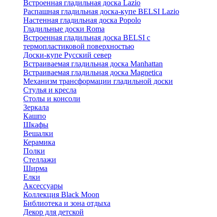
Встроенная гладильная доска Lazio
Распашная гладильная доска-купе BELSI Lazio
Настенная гладильная доска Popolo
Гладильные доски Roma
Встроенная гладильная доска BELSI с
термопластиковой поверхностью
Доски-купе Русский север
Встраиваемая гладильная доска Manhattan
Встраиваемая гладильная доска Magnetica
Механизм трансформации гладильной доски
Стyлья и кресла
Столы и консоли
Зеркала
Кашпо
Шкафы
Вешалки
Керамика
Полки
Стеллажи
Ширма
Елки
Аксессуары
Коллекция Black Moon
Библиотека и зона отдыха
Декор для детской