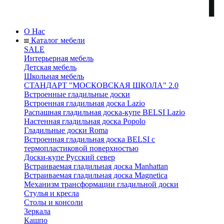
О Нас
Каталог мебели
SALE
Интерьерная мебель
Детская мебель
Школьная мебель
СТАНДАРТ "МОСКОВСКАЯ ШКОЛА" 2.0
Встроенные гладильные доски
Встроенная гладильная доска Lazio
Распашная гладильная доска-купе BELSI Lazio
Настенная гладильная доска Popolo
Гладильные доски Roma
Встроенная гладильная доска BELSI с
термопластиковой поверхностью
Доски-купе Русский север
Встраиваемая гладильная доска Manhattan
Встраиваемая гладильная доска Magnetica
Механизм трансформации гладильной доски
Стyлья и кресла
Столы и консоли
Зеркала
Кашпо