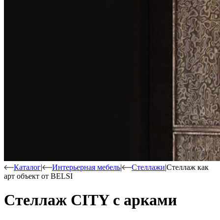
Каталог
|
Интерьерная мебель
|
Стеллажи
|
Стеллаж как
арт объект от BELSI
Стеллаж CITY с арками