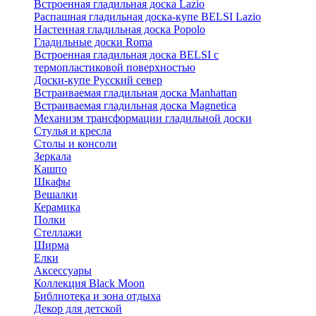
Встроенная гладильная доска Lazio
Распашная гладильная доска-купе BELSI Lazio
Настенная гладильная доска Popolo
Гладильные доски Roma
Встроенная гладильная доска BELSI с
термопластиковой поверхностью
Доски-купе Русский север
Встраиваемая гладильная доска Manhattan
Встраиваемая гладильная доска Magnetica
Механизм трансформации гладильной доски
Стyлья и кресла
Столы и консоли
Зеркала
Кашпо
Шкафы
Вешалки
Керамика
Полки
Стеллажи
Ширма
Елки
Аксессуары
Коллекция Black Moon
Библиотека и зона отдыха
Декор для детской