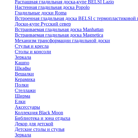
Распашная гладильная доска-купе BELSI Lazio
Настенная гладильная доска Popolo
Гладильные доски Roma
Встроенная гладильная доска BELSI с термопластиковой
Доски-купе Русский север
Встраиваемая гладильная доска Manhattan
Встраиваемая гладильная доска Magnetica
Механизм трансформации гладильной доски
Стyлья и кресла
Столы и консоли
Зеркала
Кашпо
Шкафы
Вешалки
Керамика
Полки
Стеллажи
Ширма
Елки
Аксессуары
Коллекция Black Moon
Библиотека и зона отдыха
Декор для детской
Детские столы и стулья
Зеркала