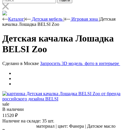
Найти
Каталог
|
Детская мебель
|
Игровая зона
|
Детская
качалка Лошадка BELSI Zoo
Детская качалка Лошадка
BELSI Zoo
Сделано в Москве
Запросить 3D модель
фото в интерьере
sale
В наличии
11520
₽
Наличие на складе: 35 шт.
материал | цвет:
Фанера | Датское масло