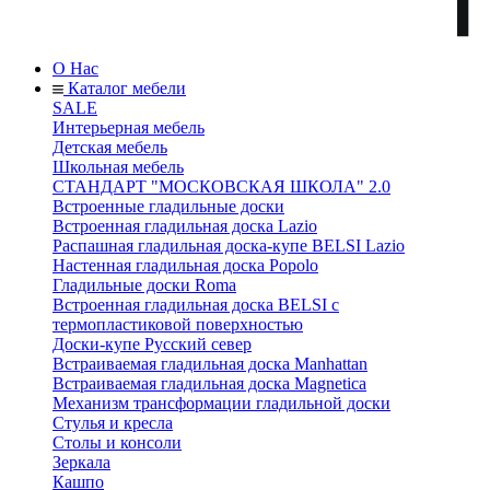
О Нас
Каталог мебели
SALE
Интерьерная мебель
Детская мебель
Школьная мебель
СТАНДАРТ "МОСКОВСКАЯ ШКОЛА" 2.0
Встроенные гладильные доски
Встроенная гладильная доска Lazio
Распашная гладильная доска-купе BELSI Lazio
Настенная гладильная доска Popolo
Гладильные доски Roma
Встроенная гладильная доска BELSI с
термопластиковой поверхностью
Доски-купе Русский север
Встраиваемая гладильная доска Manhattan
Встраиваемая гладильная доска Magnetica
Механизм трансформации гладильной доски
Стyлья и кресла
Столы и консоли
Зеркала
Кашпо