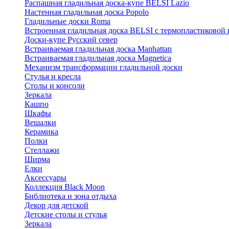
Распашная гладильная доска-купе BELSI Lazio
Настенная гладильная доска Popolo
Гладильные доски Roma
Встроенная гладильная доска BELSI с термопластиковой
Доски-купе Русский север
Встраиваемая гладильная доска Manhattan
Встраиваемая гладильная доска Magnetica
Механизм трансформации гладильной доски
Стyлья и кресла
Столы и консоли
Зеркала
Кашпо
Шкафы
Вешалки
Керамика
Полки
Стеллажи
Ширма
Елки
Аксессуары
Коллекция Black Moon
Библиотека и зона отдыха
Декор для детской
Детские столы и стулья
Зеркала