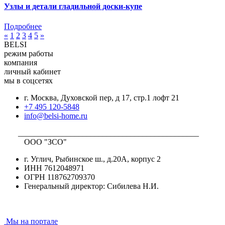
Узлы и детали гладильной доски-купе
Подробнее
«
1
2
3
4
5
»
BELSI
режим работы
компания
личный кабинет
мы в соцсетях
г. Москва, Духовской пер, д 17, стр.1 лофт 21
+7 495 120-5848
info@belsi-home.ru
_____________________________________________
ООО "ЗСО"
г. Углич, Рыбинское ш., д.20А, корпус 2
ИНН 7612048971
ОГРН 118762709370
Генеральный директор: Сибилева Н.И.
Мы на портале