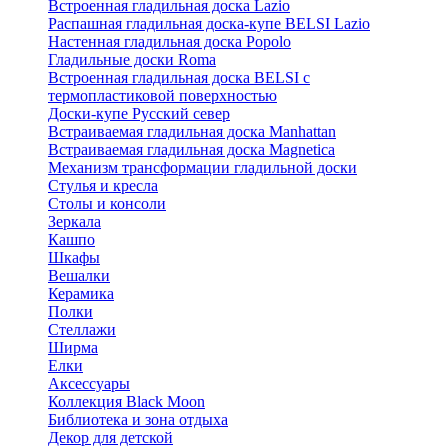
Встроенная гладильная доска Lazio
Распашная гладильная доска-купе BELSI Lazio
Настенная гладильная доска Popolo
Гладильные доски Roma
Встроенная гладильная доска BELSI с
термопластиковой поверхностью
Доски-купе Русский север
Встраиваемая гладильная доска Manhattan
Встраиваемая гладильная доска Magnetica
Механизм трансформации гладильной доски
Стyлья и кресла
Столы и консоли
Зеркала
Кашпо
Шкафы
Вешалки
Керамика
Полки
Стеллажи
Ширма
Елки
Аксессуары
Коллекция Black Moon
Библиотека и зона отдыха
Декор для детской