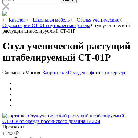
Каталог
|
Школьная мебель
|
Стулья ученические
|
Стулья серии СТ-01 гнутоклееная фанера
|
Стул ученический
растущий штабелируемый СТ-01Р
Стул ученический растущий
штабелируемый СТ-01Р
Сделано в Москве
Запросить 3D модель
фото в интерьере
Предзаказ
11400
₽