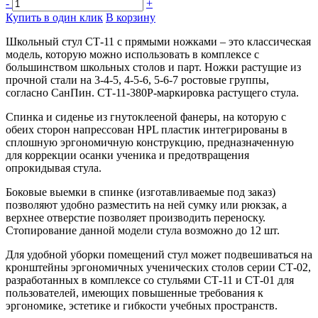
-
+
Купить в один клик
В корзину
Школьный стул СТ-11 с прямыми ножками – это классическая
модель, которую можно использовать в комплексе с
большинством школьных столов и парт. Ножки растущиe из
прочной стали на 3-4-5, 4-5-6, 5-6-7 ростовые группы,
согласно СанПин. СТ-11-380Р-маркировка растущего стула.
Спинка и сиденье из гнутоклееной фанеры, на которую с
обеих сторон напрессован HPL пластик интегрированы в
сплошную эргономичную конструкцию, предназначенную
для коррекции осанки ученика и предотвращения
опрокидывая стула.
Боковые выемки в спинке (изготавливаемые под заказ)
позволяют удобно разместить на ней сумку или рюкзак, а
верхнее отверстие позволяет производить переноску.
Стопирование данной модели стула возможно до 12 шт.
Для удобной уборки помещений стул может подвешиваться на
кронштейны эргономичных ученических столов серии СТ-02,
разработанных в комплексе со стульями СТ-11 и СТ-01 для
пользователей, имеющих повышенные требования к
эргономике, эстетике и гибкости учебных пространств.