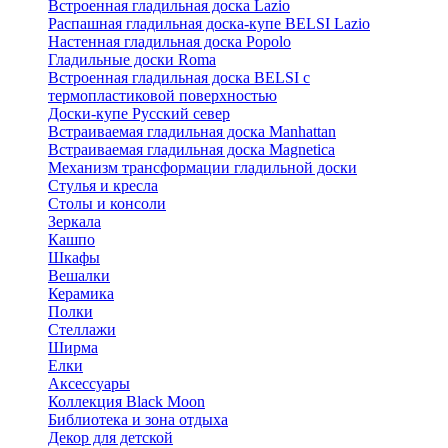
Встроенная гладильная доска Lazio
Распашная гладильная доска-купе BELSI Lazio
Настенная гладильная доска Popolo
Гладильные доски Roma
Встроенная гладильная доска BELSI с
термопластиковой поверхностью
Доски-купе Русский север
Встраиваемая гладильная доска Manhattan
Встраиваемая гладильная доска Magnetica
Механизм трансформации гладильной доски
Стyлья и кресла
Столы и консоли
Зеркала
Кашпо
Шкафы
Вешалки
Керамика
Полки
Стеллажи
Ширма
Елки
Аксессуары
Коллекция Black Moon
Библиотека и зона отдыха
Декор для детской