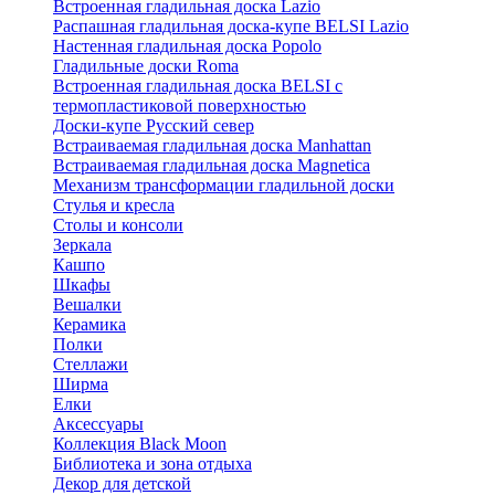
Встроенная гладильная доска Lazio
Распашная гладильная доска-купе BELSI Lazio
Настенная гладильная доска Popolo
Гладильные доски Roma
Встроенная гладильная доска BELSI с
термопластиковой поверхностью
Доски-купе Русский север
Встраиваемая гладильная доска Manhattan
Встраиваемая гладильная доска Magnetica
Механизм трансформации гладильной доски
Стyлья и кресла
Столы и консоли
Зеркала
Кашпо
Шкафы
Вешалки
Керамика
Полки
Стеллажи
Ширма
Елки
Аксессуары
Коллекция Black Moon
Библиотека и зона отдыха
Декор для детской