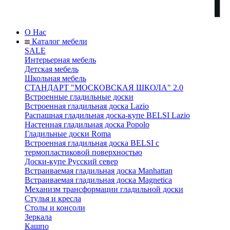
О Нас
Каталог мебели
SALE
Интерьерная мебель
Детская мебель
Школьная мебель
СТАНДАРТ "МОСКОВСКАЯ ШКОЛА" 2.0
Встроенные гладильные доски
Встроенная гладильная доска Lazio
Распашная гладильная доска-купе BELSI Lazio
Настенная гладильная доска Popolo
Гладильные доски Roma
Встроенная гладильная доска BELSI с
термопластиковой поверхностью
Доски-купе Русский север
Встраиваемая гладильная доска Manhattan
Встраиваемая гладильная доска Magnetica
Механизм трансформации гладильной доски
Стyлья и кресла
Столы и консоли
Зеркала
Кашпо