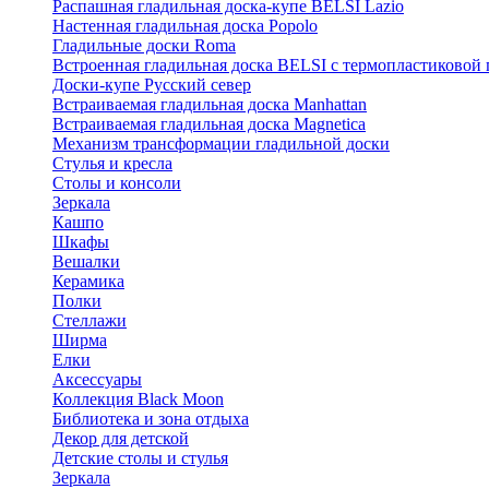
Распашная гладильная доска-купе BELSI Lazio
Настенная гладильная доска Popolo
Гладильные доски Roma
Встроенная гладильная доска BELSI с термопластиковой
Доски-купе Русский север
Встраиваемая гладильная доска Manhattan
Встраиваемая гладильная доска Magnetica
Механизм трансформации гладильной доски
Стyлья и кресла
Столы и консоли
Зеркала
Кашпо
Шкафы
Вешалки
Керамика
Полки
Стеллажи
Ширма
Елки
Аксессуары
Коллекция Black Moon
Библиотека и зона отдыха
Декор для детской
Детские столы и стулья
Зеркала