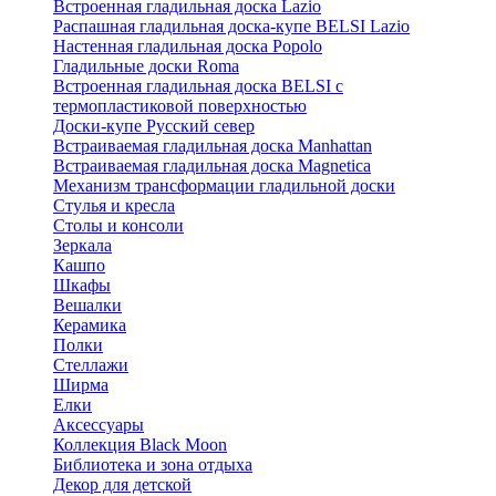
Встроенная гладильная доска Lazio
Распашная гладильная доска-купе BELSI Lazio
Настенная гладильная доска Popolo
Гладильные доски Roma
Встроенная гладильная доска BELSI с
термопластиковой поверхностью
Доски-купе Русский север
Встраиваемая гладильная доска Manhattan
Встраиваемая гладильная доска Magnetica
Механизм трансформации гладильной доски
Стyлья и кресла
Столы и консоли
Зеркала
Кашпо
Шкафы
Вешалки
Керамика
Полки
Стеллажи
Ширма
Елки
Аксессуары
Коллекция Black Moon
Библиотека и зона отдыха
Декор для детской