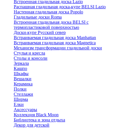
Встроенная гладильная доска Lazio
Распашная гладильная доска-купе BELSI Lazio
Настенная гладильная доска Popolo
Гладильные доски Roma
Встроенная гладильная доска BELSI с
термопластиковой поверхностью
Доски-купе Русский север
Встраиваемая гладильная доска Manhattan
Встраиваемая гладильная доска Magnetica
Механизм трансформации гладильной доски
Стyлья и кресла
Столы и консоли
Зеркала
Кашпо
Шкафы
Вешалки
Керамика
Полки
Стеллажи
Ширма
Елки
Аксессуары
Коллекция Black Moon
Библиотека и зона отдыха
Декор для детской