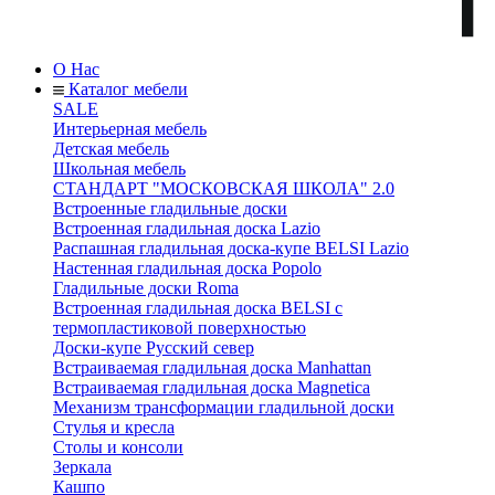
О Нас
Каталог мебели
SALE
Интерьерная мебель
Детская мебель
Школьная мебель
СТАНДАРТ "МОСКОВСКАЯ ШКОЛА" 2.0
Встроенные гладильные доски
Встроенная гладильная доска Lazio
Распашная гладильная доска-купе BELSI Lazio
Настенная гладильная доска Popolo
Гладильные доски Roma
Встроенная гладильная доска BELSI с
термопластиковой поверхностью
Доски-купе Русский север
Встраиваемая гладильная доска Manhattan
Встраиваемая гладильная доска Magnetica
Механизм трансформации гладильной доски
Стyлья и кресла
Столы и консоли
Зеркала
Кашпо