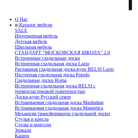
О Нас
Каталог мебели
SALE
Интерьерная мебель
Детская мебель
Школьная мебель
СТАНДАРТ "МОСКОВСКАЯ ШКОЛА" 2.0
Встроенные гладильные доски
Встроенная гладильная доска Lazio
Распашная гладильная доска-купе BELSI Lazio
Настенная гладильная доска Popolo
Гладильные доски Roma
Встроенная гладильная доска BELSI с
термопластиковой поверхностью
Доски-купе Русский север
Встраиваемая гладильная доска Manhattan
Встраиваемая гладильная доска Magnetica
Механизм трансформации гладильной доски
Стyлья и кресла
Столы и консоли
Зеркала
Кашпо