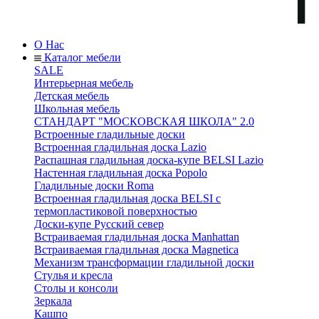
О Нас
Каталог мебели
SALE
Интерьерная мебель
Детская мебель
Школьная мебель
СТАНДАРТ "МОСКОВСКАЯ ШКОЛА" 2.0
Встроенные гладильные доски
Встроенная гладильная доска Lazio
Распашная гладильная доска-купе BELSI Lazio
Настенная гладильная доска Popolo
Гладильные доски Roma
Встроенная гладильная доска BELSI с
термопластиковой поверхностью
Доски-купе Русский север
Встраиваемая гладильная доска Manhattan
Встраиваемая гладильная доска Magnetica
Механизм трансформации гладильной доски
Стyлья и кресла
Столы и консоли
Зеркала
Кашпо